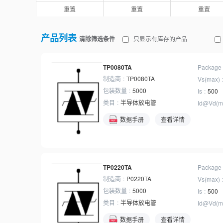
开关芯片及接口芯片
重置
重置
重置
74逻辑
电机驱动
产品列表
存储器
清除筛选条件
只显示有库存的产品
TP0080TA
Package
制造商
TP0080TA
Vs(max)
包装数量
5000
Is
500
类目
半导体放电管
Id@Vd(m
数据手册
查看详情
TP0220TA
Package
制造商
P0220TA
Vs(max)
包装数量
5000
Is
500
类目
半导体放电管
Id@Vd(m
数据手册
查看详情