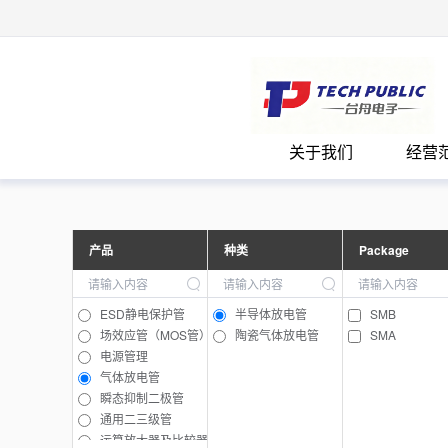
台
关于我们
经营
产品
种类
Package
ESD静电保护管
半导体放电管
SMB
场效应管（MOS管）
陶瓷气体放电管
SMA
电源管理
气体放电管
瞬态抑制二极管
通用二三级管
运算放大器及比较器