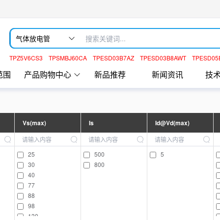
舟电子商城
气体放电管
TPZ5V6CS3
TPSMBJ60CA
TPESD03B7AZ
TPESD03B8AWT
TPESD05
范围
产品购物中心
新品推荐
新闻资讯
技
Vs(max)
Is
Id@Vd(max)
25
500
5
30
800
40
77
88
98
130