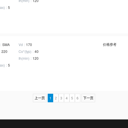
Ih(min)
120
ax)
5
SMA
Vd
170
价格参考
220
Co*(typ)
40
Ih(min)
120
ax)
5
上一页
1
2
3
4
5
6
下一页