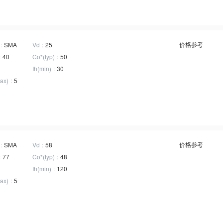
SMA
Vd
25
价格参考
40
Co*(typ)
50
Ih(min)
30
ax)
5
SMA
Vd
58
价格参考
77
Co*(typ)
48
Ih(min)
120
ax)
5