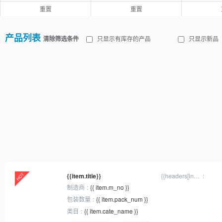
重置
重置
产品列表
清除筛选条件
只显示有库存的产品
只显示新品
{{item.title}}
{{headers[inx]
? headers[inx].
制造商
{{ item.m_no }}
title : '规格'}}
包装数量
{{ item.pack_num }}
类目
{{ item.cate_name }}