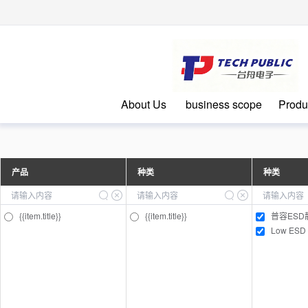
台
About Us
business scope
Produ
产品
种类
种类
{{item.title}}
{{item.title}}
普容ESD
Low ESD