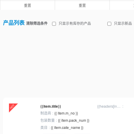
重置
重置
产品列表
清除筛选条件
只显示有库存的产品
只显示新品
{{item.title}}
{{headers[inx]
? headers[inx].
制造商
{{ item.m_no }}
title : '规格'}}
包装数量
{{ item.pack_num }}
类目
{{ item.cate_name }}